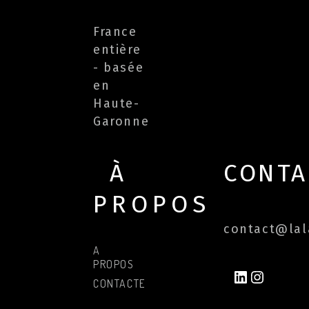
France
entière
- basée
en
Haute-
Garonne
À
CONTA
PROPOS
contact@lala
A
PROPOS
LINKEDIN
INSTAG
CONTACTER