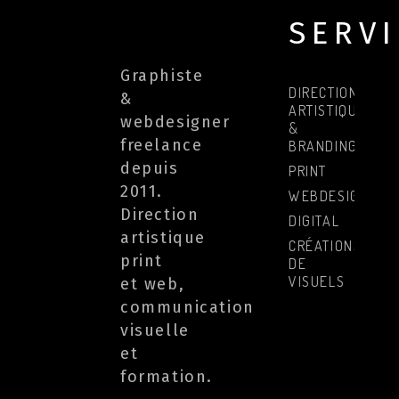
SERV
Graphiste
DIRECTION
&
ARTISTIQUE
webdesigner
&
freelance
BRANDING
depuis
PRINT
2011.
WEBDESIGN
Direction
DIGITAL
artistique
CRÉATIONS
print
DE
VISUELS
et web,
communication
visuelle
et
formation.