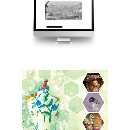
L’HARLÉ REAL ESTATE
ART’S MOD #10