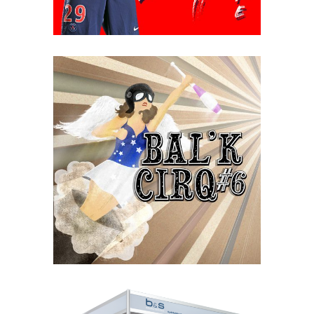
BAL’K CIRQ #6