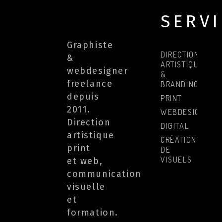
SERV
Graphiste
DIRECTION
&
ARTISTIQUE
webdesigner
&
freelance
BRANDING
depuis
PRINT
2011.
WEBDESIGN
Direction
DIGITAL
artistique
CRÉATIONS
print
DE
VISUELS
et web,
communication
visuelle
et
formation.