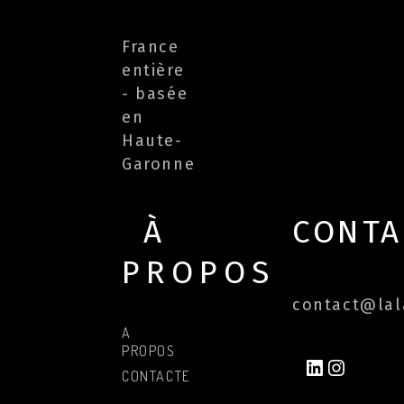
France
entière
- basée
en
Haute-
Garonne
À
CONTA
PROPOS
contact@lala
A
PROPOS
LINKEDIN
INSTAG
CONTACTER