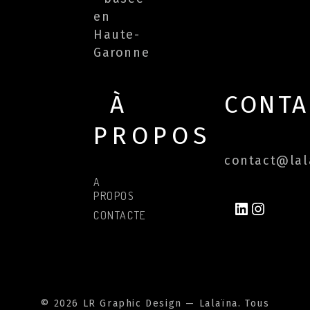
en
Haute-
Garonne
À
CONTA
PROPOS
contact@lala
A
PROPOS
LINKEDIN
INSTAG
CONTACTER
© 2026 LR Graphic Design — Lalaïna. Tous