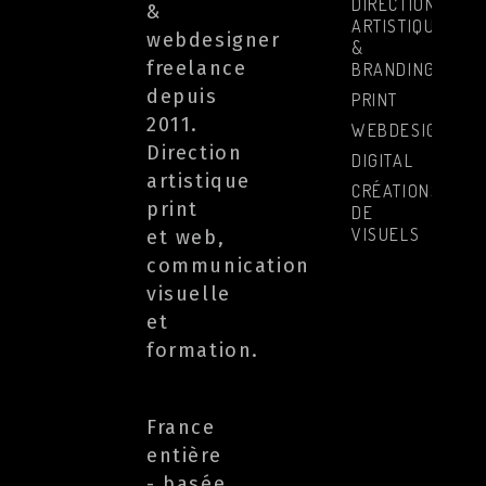
DIRECTION
&
ARTISTIQUE
webdesigner
&
freelance
BRANDING
depuis
PRINT
2011.
WEBDESIGN
Direction
DIGITAL
artistique
CRÉATIONS
print
DE
VISUELS
et web,
communication
visuelle
et
formation.
France
entière
- basée