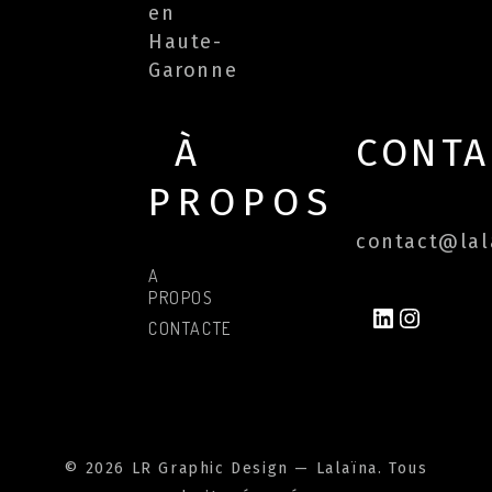
en
Haute-
Garonne
À
CONTA
PROPOS
contact@lala
A
PROPOS
LINKEDIN
INSTAG
CONTACTER
© 2026 LR Graphic Design — Lalaïna. Tous