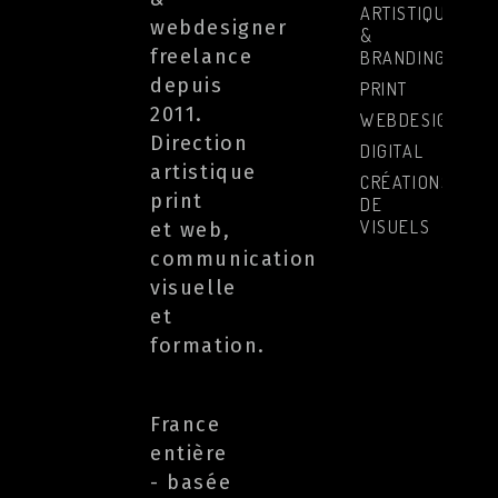
ARTISTIQUE
webdesigner
&
freelance
BRANDING
depuis
PRINT
2011.
WEBDESIGN
Direction
DIGITAL
artistique
CRÉATIONS
print
DE
VISUELS
et web,
communication
visuelle
et
formation.
France
entière
- basée