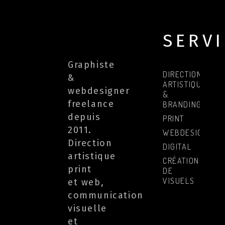
SERV
Graphiste
DIRECTION
&
ARTISTIQUE
webdesigner
&
freelance
BRANDING
depuis
PRINT
2011.
WEBDESIGN
Direction
DIGITAL
artistique
CRÉATIONS
print
DE
VISUELS
et web,
communication
visuelle
et