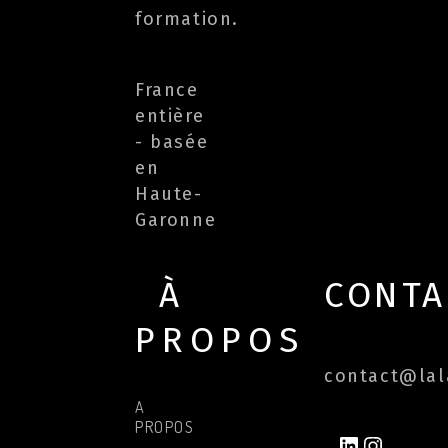
formation.
France
entière
- basée
en
Haute-
Garonne
À
CONTA
PROPOS
contact@lala
A
PROPOS
LINKEDIN
INSTAG