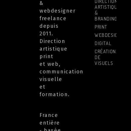
DIRECTION
&
ARTISTIQUE
webdesigner
&
freelance
BRANDING
depuis
PRINT
2011.
WEBDESIGN
Direction
DIGITAL
artistique
CRÉATIONS
print
DE
VISUELS
et web,
communication
visuelle
et
formation.
France
entière
- basée