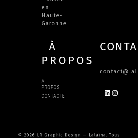
en
Haute-
Garonne
À
CONTA
PROPOS
contact@lala
A
PROPOS
LINKEDIN
INSTAG
CONTACTER
© 2026 LR Graphic Design — Lalaïna. Tous