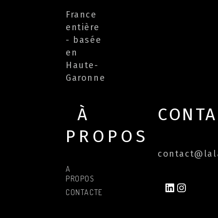
France
entière
- basée
en
Haute-
Garonne
À
CONTA
PROPOS
contact@lala
A
PROPOS
LINKEDIN
INSTAG
CONTACTER