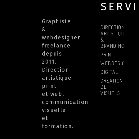
SERV
Graphiste
DIRECTION
&
ARTISTIQUE
webdesigner
&
freelance
BRANDING
depuis
PRINT
2011.
WEBDESIGN
Direction
DIGITAL
artistique
CRÉATIONS
print
DE
VISUELS
et web,
communication
visuelle
et
formation.