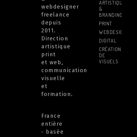
ARTISTIQUE
webdesigner
&
freelance
BRANDING
depuis
PRINT
2011.
WEBDESIGN
Direction
DIGITAL
artistique
CRÉATIONS
print
DE
VISUELS
et web,
communication
visuelle
et
formation.
France
entière
- basée