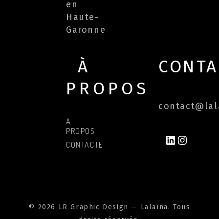
en
Haute-
Garonne
À
CONTA
PROPOS
contact@lala
A
PROPOS
LINKEDIN
INSTAG
CONTACTER
© 2026 LR Graphic Design — Lalaïna. Tous