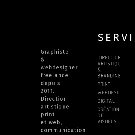
SERV
Graphiste
DIRECTION
&
ARTISTIQUE
webdesigner
&
freelance
BRANDING
depuis
PRINT
2011.
WEBDESIGN
Direction
DIGITAL
artistique
CRÉATIONS
print
DE
VISUELS
et web,
communication