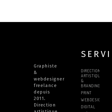
SERV
Graphiste
DIRECTION
&
ARTISTIQUE
webdesigner
&
freelance
BRANDING
depuis
PRINT
2011.
WEBDESIGN
Direction
DIGITAL
artistique