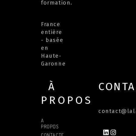
formation.
France
entière
- basée
en
Haute-
Garonne
À
CONTA
PROPOS
contact@lala
A
PROPOS
LINKEDIN
INSTAG
CONTACTER