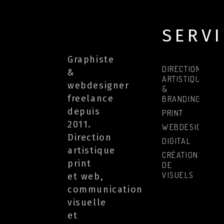
SERV
Graphiste
DIRECTION
&
ARTISTIQUE
webdesigner
&
freelance
BRANDING
depuis
PRINT
2011.
WEBDESIGN
Direction
DIGITAL
artistique
CRÉATIONS
print
DE
VISUELS
et web,
communication
visuelle
et