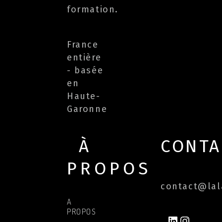
formation.
France
entière
- basée
en
Haute-
Garonne
À
CONTA
PROPOS
contact@lala
A
PROPOS
LINKEDIN
INSTAG