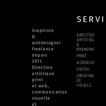
SERV
Graphiste
DIRECTION
&
ARTISTIQUE
webdesigner
&
freelance
BRANDING
depuis
PRINT
2011.
WEBDESIGN
Direction
DIGITAL
artistique
CRÉATIONS
print
DE
VISUELS
et web,
communication
visuelle
et