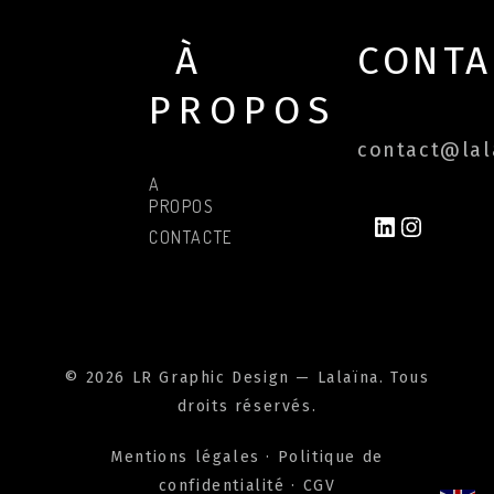
À
CONTA
PROPOS
contact@lala
A
PROPOS
LINKEDIN
INSTAG
CONTACTER
© 2026 LR Graphic Design — Lalaïna. Tous
droits réservés.
Mentions légales
·
Politique de
confidentialité
·
CGV