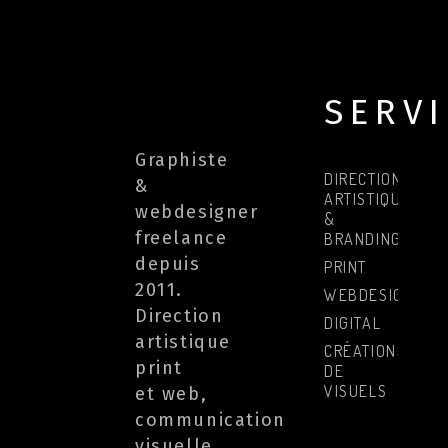
SERV
Graphiste
DIRECTION
&
ARTISTIQUE
webdesigner
&
freelance
BRANDING
depuis
PRINT
2011.
WEBDESIGN
Direction
DIGITAL
artistique
CRÉATIONS
print
DE
VISUELS
et web,
communication
visuelle